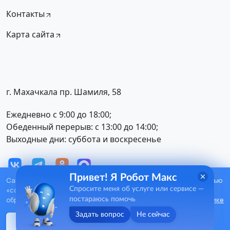
Контакты
Карта сайта
г. Махачкала пр. Шамиля, 58
Ежедневно с 9:00 до 18:00;
Обеденный перерыв: с 13:00 до 14:00;
Выходные дни: суббота и воскресенье
Привет! Я Робот Макс
Сайт использует сервис аналитики
Яндекс Метрика
с помощью
© При полном или частичном использовании
6
«cookie», для удобства пользования. Вы можете запретить
Спросите меня об услуге или сервисе —
+
материалов ссылка на сайт обязательна.
обработку cookies в настройках браузера. Подробнее в
Политике
постараюсь помочь
Задать вопрос
Не сейчас
Я согласен